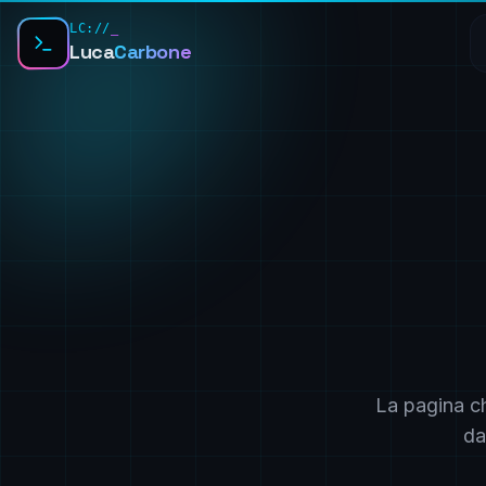
LC://
_
Luca
Carbone
La pagina ch
da