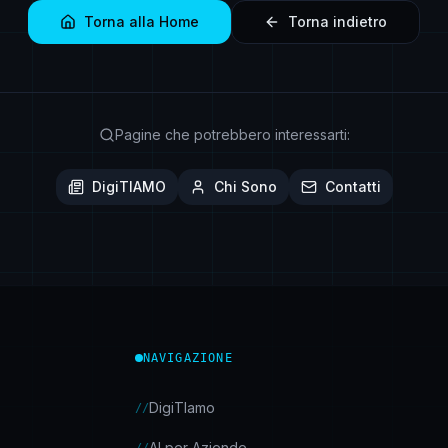
Torna alla Home
Torna indietro
Pagine che potrebbero interessarti:
DigiTIAMO
Chi Sono
Contatti
NAVIGAZIONE
DigiTIamo
//
AI per Aziende