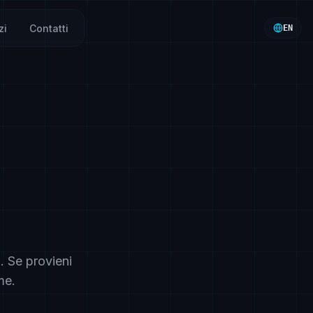
zi
Contatti
EN
. Se provieni
me.