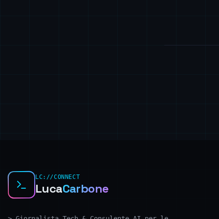
LC://CONNECT
Luca
Carbone
>
Giornalista Tech & Consulente AI per le